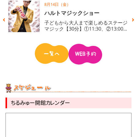
8月14日（金）
モク
ハルトマジックショー
1：
子どもから大人まで楽しめるステージ
1,
マジック【30分】①11:30、②13:00
先）
各30名（10分前開場）ひとり500円ち
クリ
るみゅー公式LINEはこちら
の
ちるみゅー開館カレンダー